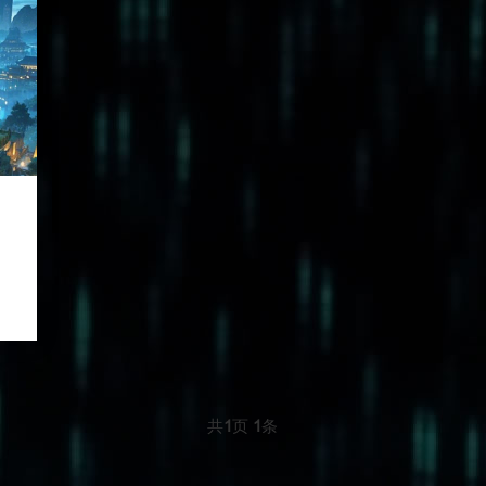
共
1
页
1
条