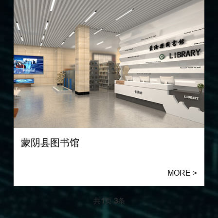
蒙阴县图书馆
MORE >
共
1
页
3
条